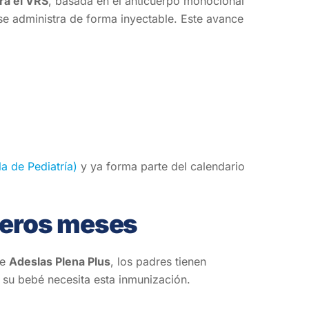
ra el VRS
, basada en el anticuerpo monoclonal
 se administra de forma inyectable. Este avance
 de Pediatría)
y ya forma parte del calendario
meros meses
de
Adeslas Plena Plus
, los padres tienen
i su bebé necesita esta inmunización.