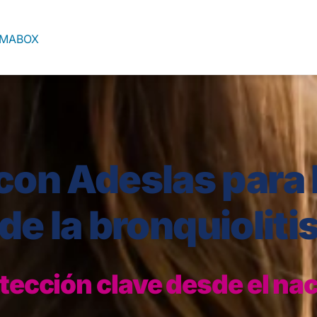
ARMABOX
on Adeslas para 
de la bronquioliti
tección clave desde el na