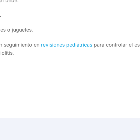
al bebé.
.
es o juguetes.
un seguimiento en
revisiones pediátricas
para controlar el e
olitis.